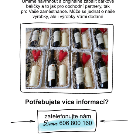
A
J
Í
T
?
HLEDAT
D
O
P
O
R
U
Č
U